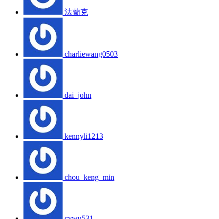
法蘭克
charliewang0503
dai_john
kennyli1213
chou_keng_min
cywu531