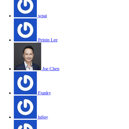
wpai
Peinin Lee
Joe Chen
Franky
hdjay