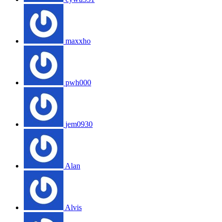
maxxho
pwh000
jem0930
Alan
Alvis