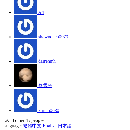
A4
shawnchen0979
darrenmh
蔡孟光
kimlin0630
...And other 45 people
Language:
繁體中文
English
日本語