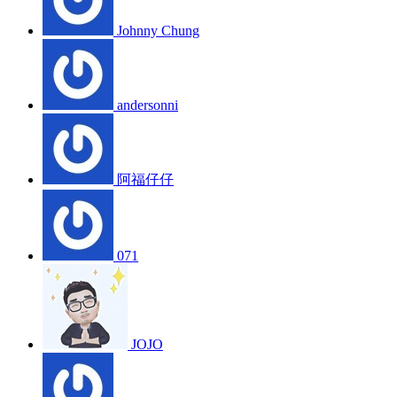
Johnny Chung
andersonni
阿福仔仔
071
JOJO