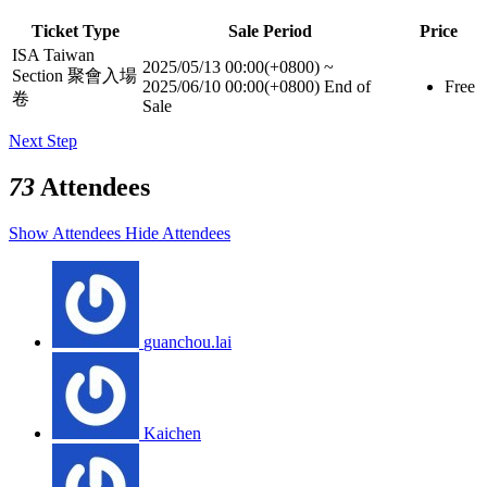
Ticket Type
Sale Period
Price
ISA Taiwan
2025/05/13 00:00(+0800)
~
Section 聚會入場
2025/06/10 00:00(+0800)
End of
Free
卷
Sale
Next Step
73
Attendees
Show Attendees
Hide Attendees
guanchou.lai
Kaichen